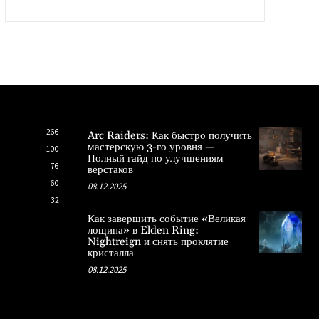
266
Arc Raiders: Как быстро получить
мастерскую 3-го уровня —
100
Полный гайд по улучшениям
76
верстаков
60
08.12.2025
32
Как завершить событие «Великая
лощина» в Elden Ring:
Nightreign и снять проклятие
кристалла
08.12.2025