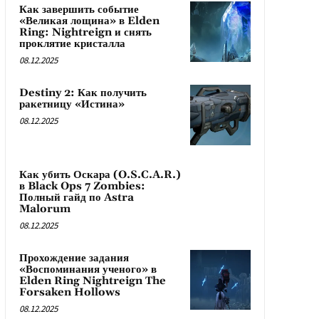
Как завершить событие
«Великая лощина» в Elden
Ring: Nightreign и снять
проклятие кристалла
08.12.2025
Destiny 2: Как получить
ракетницу «Истина»
08.12.2025
Как убить Оскара (O.S.C.A.R.)
в Black Ops 7 Zombies:
Полный гайд по Astra
Malorum
08.12.2025
Прохождение задания
«Воспоминания ученого» в
Elden Ring Nightreign The
Forsaken Hollows
08.12.2025