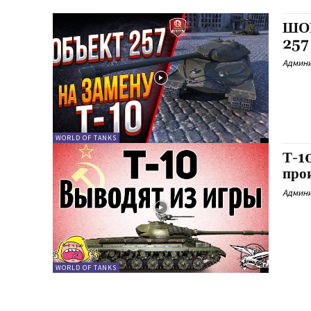
ШОК
257
Админ
WORLD OF TANKS
Т-1
про
Админ
WORLD OF TANKS