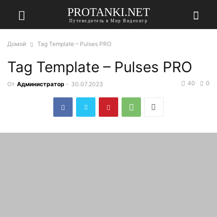
PROTANKI.NET
Путеводитель в Мир Видеоигр
Домой
Tag Template – Pulses PRO
Tag Template – Pulses PRO
40
0
От
Администратор
-
30.07.2023