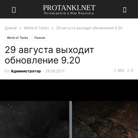
PROTANKI.NET
Путеводитель в Мир Видеоигр
Домой
World of Tanks
29 августа выходит обновление 9.20
World of Tanks
Разное
29 августа выходит
обновление 9.20
662
0
От
Администратор
-
29.08.2017