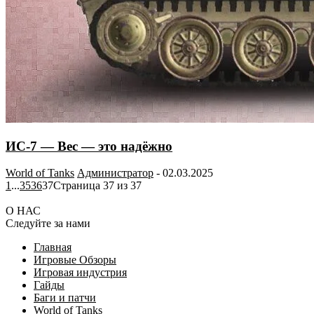
ИС-7 — Вес — это надёжно
World of Tanks
Администратор
-
02.03.2025
1
...
35
36
37
Страница 37 из 37
О НАС
Следуйте за нами
Главная
Игровые Обзоры
Игровая индустрия
Гайды
Баги и патчи
World of Tanks