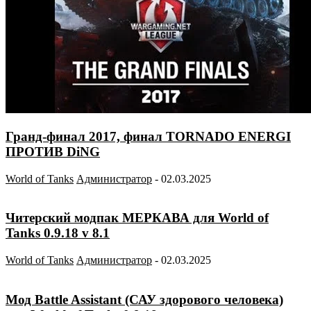
Гранд-финал 2017, финал TORNADO ENERGI
ПРОТИВ DiNG
World of Tanks
Администратор
-
02.03.2025
Читерский модпак МЕРКАВА для World of
Tanks 0.9.18 v 8.1
World of Tanks
Администратор
-
02.03.2025
Мод Battle Assistant (САУ здорового человека)