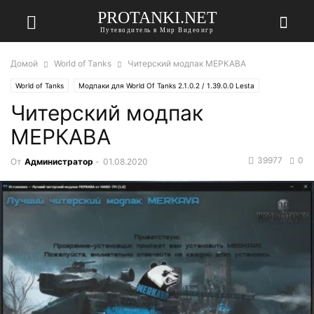
PROTANKI.NET
Путеводитель в Мир Видеоигр
Домой
World of Tanks
Читерский модпак МЕРКАВА
World of Tanks
Модпаки для World Of Tanks 2.1.0.2 / 1.39.0.0 Lesta
Читерский модпак
МЕРКАВА
39977
0
От
Администратор
-
01.08.2020