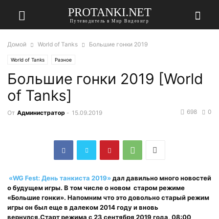
PROTANKI.NET
Путеводитель в Мир Видеоигр
Домой
World of Tanks
Большие гонки 2019
World of Tanks
Разное
Большие гонки 2019 [World
of Tanks]
698
0
От
Администратор
-
15.09.2019
«WG Fest: День танкиста 2019»
дал давильно много новостей
о будущем игры. В том числе о новом старом режиме
«Большие гонки». Напомним что это довольно старый режим
игры он был еще в далеком 2014 году и вновь
вернулся.Старт режима с 23 сентября 2019 года, 08:00