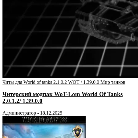
Читы для World of tanks 2.1.0.2 WOT / 1.39.0.0 Мир танков
Читерский модпак WoT-Lom World Of Tanks
2.0.1.2/ 1.39.0.0
Администратор
-
18.12.2025