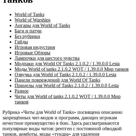
World of Tanks
World of Warships
Ангары для World of Tanks
Баги и патчи
Без рубрики
Гайды
Игровая индустрия
Игровые Обзоры
Лампочки для шестого чувства
Модпаки для World Of Tanks 2.1.0.2 / 1.39.0.0 Lesta
Моды World of tanks 2.1.0.2 WOT / 1.39.0.0 Мир танков
Озвучка для World of Tanks 2.1.0.2 / 1.39.0.0 Lesta
Панели повреждений для World Of Tanks
Прицелы для World of Tanks 2.1.0.2 / 1.39.0.0 Lesta
Разное
Читы для World of tanks 2.1.0.2 WOT / 1.39.0.0 Мир
танков
Рубрика «Читы для World of Tanks» посвящена описанию
запрещённых чит-модов и программ, дающих игрокам
нечестное преимущество в бою. Здесь рассматриваются
популярные виды читов: рентген с постоянной обводкой
танков, аимботы, моды «тундра» для удаления