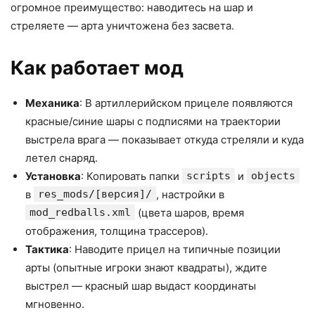
огромное преимущество: наводитесь на шар и
стреляете — арта уничтожена без засвета.​
Как работает мод
Механика
: В артиллерийском прицеле появляются
красные/синие шары с подписями на траектории
выстрела врага — показывает откуда стреляли и куда
летел снаряд.​
Установка
: Копировать папки
scripts
и
objects
в
res_mods/[версия]/
, настройки в
mod_redballs.xml
(цвета шаров, время
отображения, толщина трассеров).​
Тактика
: Наводите прицел на типичные позиции
арты (опытные игроки знают квадраты), ждите
выстрел — красный шар выдаст координаты
мгновенно.​