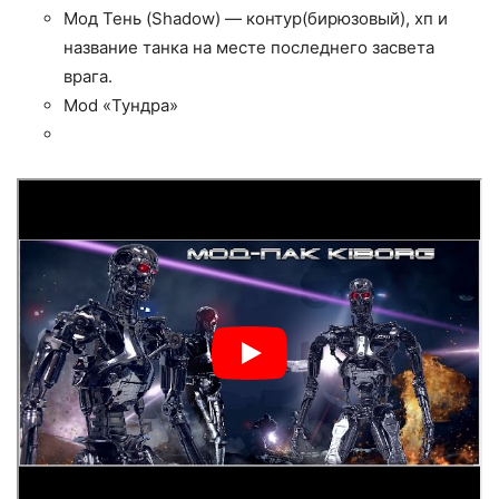
Мод Тень (Shadow) — контур(бирюзовый), хп и
название танка на месте последнего засвета
врага.
Mod «Тундра»