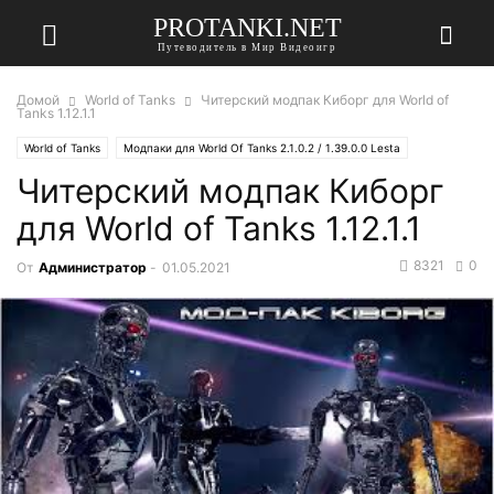
PROTANKI.NET
Путеводитель в Мир Видеоигр
Домой
World of Tanks
Читерский модпак Киборг для World of
Tanks 1.12.1.1
World of Tanks
Модпаки для World Of Tanks 2.1.0.2 / 1.39.0.0 Lesta
Читерский модпак Киборг
для World of Tanks 1.12.1.1
8321
0
От
Администратор
-
01.05.2021