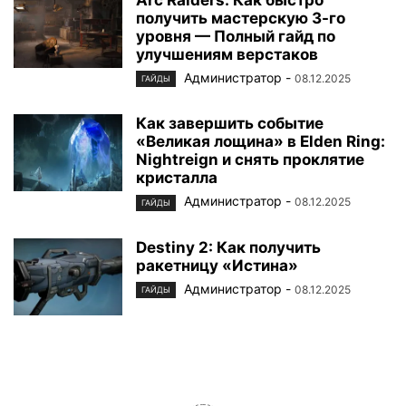
Arc Raiders: Как быстро
получить мастерскую 3-го
уровня — Полный гайд по
улучшениям верстаков
Администратор
-
08.12.2025
ГАЙДЫ
Как завершить событие
«Великая лощина» в Elden Ring:
Nightreign и снять проклятие
кристалла
Администратор
-
08.12.2025
ГАЙДЫ
Destiny 2: Как получить
ракетницу «Истина»
Администратор
-
08.12.2025
ГАЙДЫ