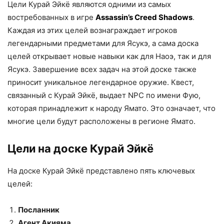
Цели Курай Эйкё являются одними из самых
востребованных в игре
Assassin’s Creed Shadows
.
Каждая из этих целей вознаграждает игроков
легендарными предметами для Ясукэ, а сама доска
целей открывает новые навыки как для Наоэ, так и для
Ясукэ. Завершение всех задач на этой доске также
приносит уникальное легендарное оружие. Квест,
связанный с Курай Эйкё, выдает NPC по имени Фую,
которая принадлежит к народу Ямато. Это означает, что
многие цели будут расположены в регионе Ямато.
Цели на доске Курай Эйкё
На доске Курай Эйкё представлено пять ключевых
целей:
Посланник
Агент Акияма