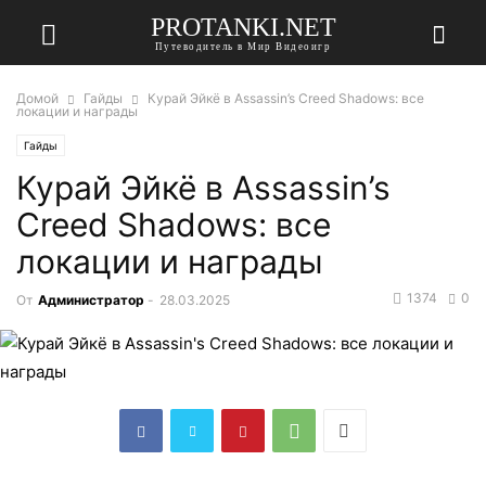
PROTANKI.NET
Путеводитель в Мир Видеоигр
Домой
Гайды
Курай Эйкё в Assassin’s Creed Shadows: все
локации и награды
Гайды
Курай Эйкё в Assassin’s
Creed Shadows: все
локации и награды
1374
0
От
Администратор
-
28.03.2025