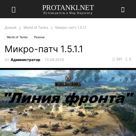
PROTANKI.NET
Путеводитель в Мир Видеоигр
Домой
World of Tanks
Микро-патч 1.5.1.1
World of Tanks
Разное
Микро-патч 1.5.1.1
591
0
От
Администратор
-
13.06.2019