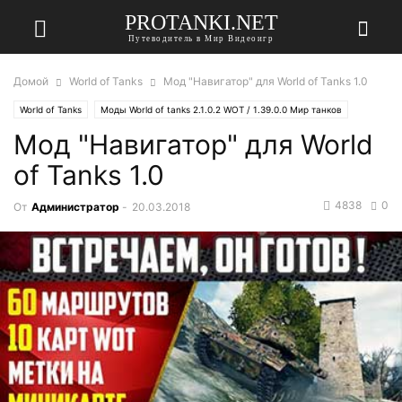
PROTANKI.NET
Путеводитель в Мир Видеоигр
Домой
World of Tanks
Мод "Навигатор" для World of Tanks 1.0
World of Tanks
Моды World of tanks 2.1.0.2 WOT / 1.39.0.0 Мир танков
Мод "Навигатор" для World
of Tanks 1.0
4838
0
От
Администратор
-
20.03.2018