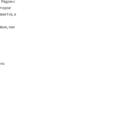
 Рядом с
оторое
вается, а
вык, как
его