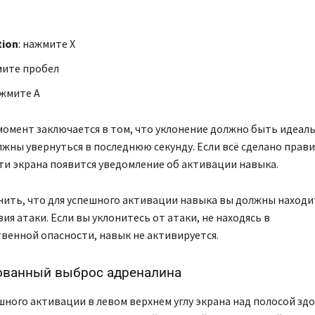
tion
: нажмите X
мите пробел
ажмите A
омент заключается в том, что уклонение должно быть идеал
лжны увернуться в последнюю секунду. Если всё сделано прави
ти экрана появится уведомление об активации навыка.
ить, что для успешного активации навыка вы должны находи
ия атаки. Если вы уклонитесь от атаки, не находясь в
венной опасности, навык не активируется.
ованный выброс адреналина
шного активации в левом верхнем углу экрана над полосой зд