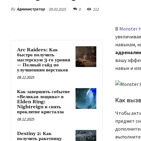
By
Администратор
09.03.2025
0
212
В
Monster H
увеличивае
навыкам, к
Arc Raiders: Как
адренали
быстро получить
мастерскую 3-го уровня
вашу эффек
— Полный гайд по
навык и из
улучшениям верстаков
08.12.2025
Как завершить событие
«Великая лощина» в
Как выз
Elden Ring:
Nightreign и снять
проклятие кристалла
Чтобы акти
08.12.2025
предмет сн
дополнител
Destiny 2: Как
выполните 
получить ракетницу