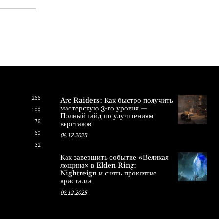
266
Arc Raiders: Как быстро получить
мастерскую 3-го уровня —
100
Полный гайд по улучшениям
76
верстаков
60
08.12.2025
32
Как завершить событие «Великая
лощина» в Elden Ring:
Nightreign и снять проклятие
кристалла
08.12.2025