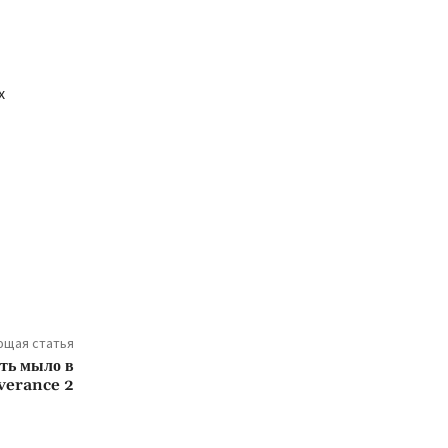
х
щая статья
ать мыло в
verance 2