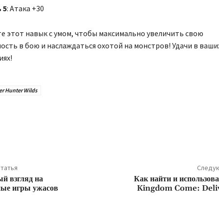
 5
: Атака +30
е этот навык с умом, чтобы максимально увеличить свою
сть в бою и наслаждаться охотой на монстров! Удачи в ваши
иях!
r Hunter Wilds
ться
татья
Следую
й взгляд на
Как найти и использов
ные игры ужасов
Kingdom Come: Deli