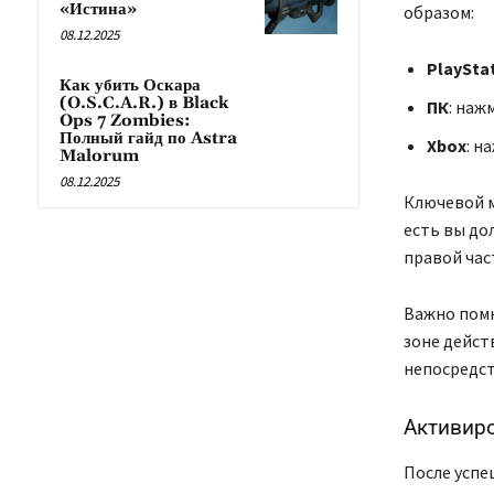
«Истина»
образом:
08.12.2025
PlaySta
Как убить Оскара
(O.S.C.A.R.) в Black
ПК
: наж
Ops 7 Zombies:
Полный гайд по Astra
Xbox
: н
Malorum
08.12.2025
Ключевой м
есть вы до
правой час
Важно помн
зоне действ
непосредст
Активир
После успе