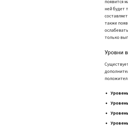
появится м
ней будет 
составляет
также появ
ослабевать
только вып
Уровни 
Существует
дополнител
положител
Уровень
Уровень
Уровень
Уровень