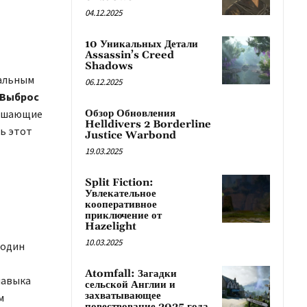
04.12.2025
10 Уникальных Детали
Assassin’s Creed
Shadows
кальным
06.12.2025
Выброс
вышающие
Обзор Обновления
Helldivers 2 Borderline
ь этот
Justice Warbond
19.03.2025
Split Fiction:
Увлекательное
кооперативное
приключение от
Hazelight
10.03.2025
 один
Atomfall: Загадки
навыка
сельской Англии и
захватывающее
м
повествование 2025 года