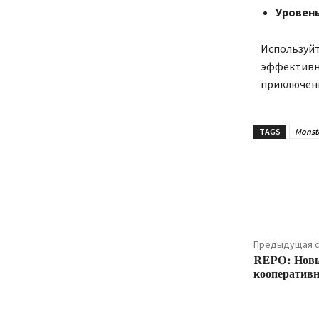
Уровень
Используйт
эффективно
приключен
TAGS
Monste
Подели
Предыдущая с
REPO: Новы
кооператив