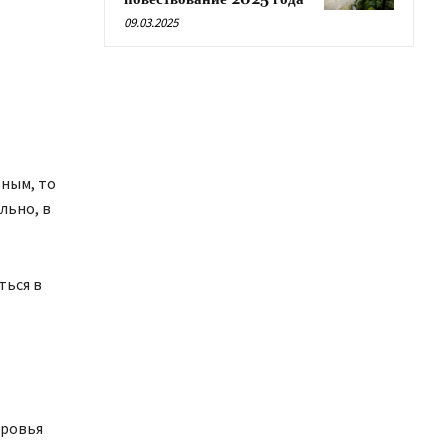
09.03.2025
ьным, то
льно, в
ться в
оровья