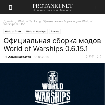
PROTANKI.NET
Путеводитель в Мир Видеоигр
Домой
World of Tanks
Официальная сборка модов World of
Warships 0.6.15.1
World of Tanks
World of Warships
Разное
Официальная сборка модов
World of Warships 0.6.15.1
1161
0
От
Администратор
-
01.01.2018