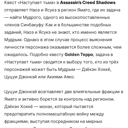
Квест «Наступает тьма» в
Assassin’s Creed Shadows
отправляет Наоэ и Ясукэ в регион Ямато, где их задача
— найти Мудрого, одного из высокопоставленных
членов Синбакуфу. Как и в большинстве подобных
заданий, Наоэ и Ясукэ не знают, кто именно является
Мудрым. Однако в этом случае процесс выяснения
личности персонажа оказывается более сложным, чем
ожидалось. Подобно квесту
Golden Teppo
, задача в
«Наступает тьма» сводится к выбору того, кто из трёх
персонажей может быть Мудрым — Дзёкэн Хоккё,
Цуцуи Дзюнкэй или Акиями Аяко.
Цуцуи Дзюнкэй возглавляет две влиятельные фракции в
Ямато и активно борется за контроль над регионом.
Дзёкэн Хоккё — монах, который пытается
предотвратить полномасштабную войну между
фракциями, выступая посредником на мирных