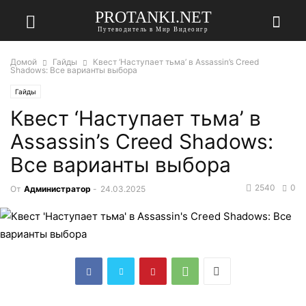
PROTANKI.NET
Путеводитель в Мир Видеоигр
Домой
Гайды
Квест ‘Наступает тьма’ в Assassin’s Creed
Shadows: Все варианты выбора
Гайды
Квест ‘Наступает тьма’ в
Assassin’s Creed Shadows:
Все варианты выбора
2540
0
От
Администратор
-
24.03.2025